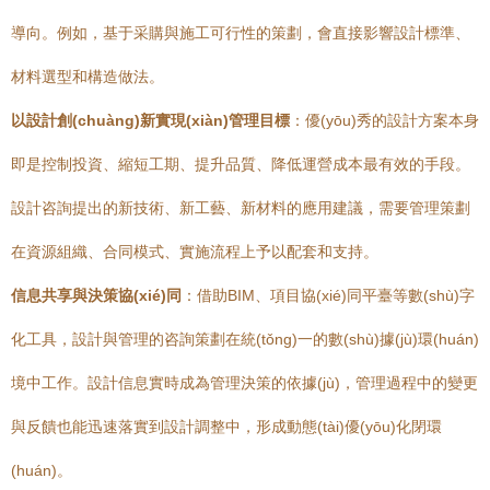
導向。例如，基于采購與施工可行性的策劃，會直接影響設計標準、
材料選型和構造做法。
以設計創(chuàng)新實現(xiàn)管理目標
：優(yōu)秀的設計方案本身
即是控制投資、縮短工期、提升品質、降低運營成本最有效的手段。
設計咨詢提出的新技術、新工藝、新材料的應用建議，需要管理策劃
在資源組織、合同模式、實施流程上予以配套和支持。
信息共享與決策協(xié)同
：借助BIM、項目協(xié)同平臺等數(shù)字
化工具，設計與管理的咨詢策劃在統(tǒng)一的數(shù)據(jù)環(huán)
境中工作。設計信息實時成為管理決策的依據(jù)，管理過程中的變更
與反饋也能迅速落實到設計調整中，形成動態(tài)優(yōu)化閉環
(huán)。