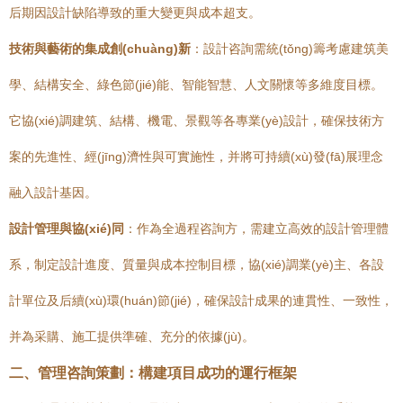
后期因設計缺陷導致的重大變更與成本超支。
技術與藝術的集成創(chuàng)新
：設計咨詢需統(tǒng)籌考慮建筑美
學、結構安全、綠色節(jié)能、智能智慧、人文關懷等多維度目標。
它協(xié)調建筑、結構、機電、景觀等各專業(yè)設計，確保技術方
案的先進性、經(jīng)濟性與可實施性，并將可持續(xù)發(fā)展理念
融入設計基因。
設計管理與協(xié)同
：作為全過程咨詢方，需建立高效的設計管理體
系，制定設計進度、質量與成本控制目標，協(xié)調業(yè)主、各設
計單位及后續(xù)環(huán)節(jié)，確保設計成果的連貫性、一致性，
并為采購、施工提供準確、充分的依據(jù)。
二、管理咨詢策劃：構建項目成功的運行框架