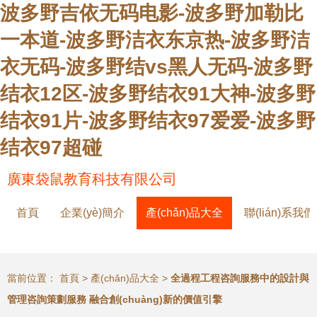
波多野吉依无码电影-波多野加勒比
一本道-波多野洁衣东京热-波多野洁
衣无码-波多野结vs黑人无码-波多野
结衣12区-波多野结衣91大神-波多野
结衣91片-波多野结衣97爱爱-波多野
结衣97超碰
廣東袋鼠教育科技有限公司
首頁
企業(yè)簡介
產(chǎn)品大全
聯(lián)系我們
當前位置：
首頁
>
產(chǎn)品大全
>
全過程工程咨詢服務中的設計與
管理咨詢策劃服務 融合創(chuàng)新的價值引擎