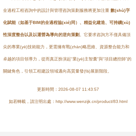
全過程工程咨詢中的設計與管理咨詢策劃服務將更加注重
數(shù)字
化賦能（如基于BIM的全過程協(xié)同）、精益化建造、可持續(xù)
性深度整合以及以運營為導向的逆向策劃
。它要求咨詢方不僅具備頂
尖的專業(yè)技術能力，更需擁有戰(zhàn)略思維、資源整合能力和
卓越的項目領導力，從而真正扮演起“業(yè)主智囊”與“項目總控師”的
關鍵角色，引領工程建設領域邁向高質量發(fā)展新階段。
更新時間：2026-08-07 11:43:57
如若轉載，請注明出處：http://www.wenzijk.cn/product/83.html