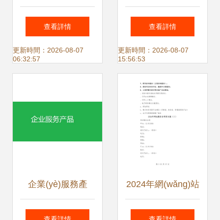
(shù)千萬元A輪融
意，獨樹一幟——
查看詳情
查看詳情
資，專注介入醫(yī)
2010年金杜律師事
更新時間：2026-08-07
更新時間：2026-08-07
06:32:57
15:56:53
療器械CRO服務與
務所年會活動策劃
咨詢策劃版圖拓展
方案
企業(yè)服務產
2024年網(wǎng)站
(chǎn)品 從需求洞
服務合同范本
查看詳情
查看詳情