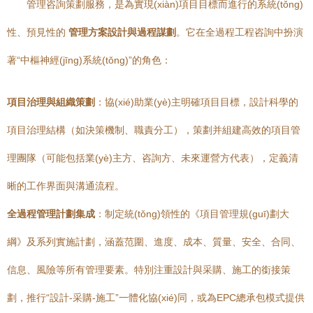
管理咨詢策劃服務，是為實現(xiàn)項目目標而進行的系統(tǒng)
性、預見性的
管理方案設計與過程謀劃
。它在全過程工程咨詢中扮演
著“中樞神經(jīng)系統(tǒng)”的角色：
項目治理與組織策劃
：協(xié)助業(yè)主明確項目目標，設計科學的
項目治理結構（如決策機制、職責分工），策劃并組建高效的項目管
理團隊（可能包括業(yè)主方、咨詢方、未來運營方代表），定義清
晰的工作界面與溝通流程。
全過程管理計劃集成
：制定統(tǒng)領性的《項目管理規(guī)劃大
綱》及系列實施計劃，涵蓋范圍、進度、成本、質量、安全、合同、
信息、風險等所有管理要素。特別注重設計與采購、施工的銜接策
劃，推行“設計-采購-施工”一體化協(xié)同，或為EPC總承包模式提供