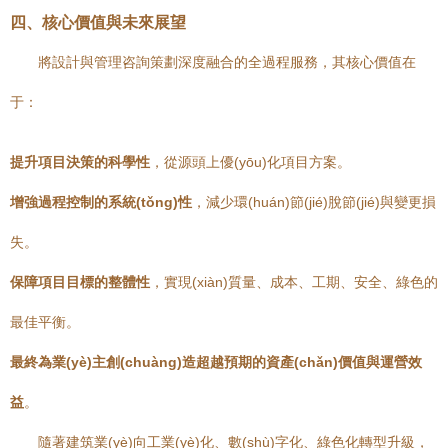
四、核心價值與未來展望
將設計與管理咨詢策劃深度融合的全過程服務，其核心價值在
于：
提升項目決策的科學性
，從源頭上優(yōu)化項目方案。
增強過程控制的系統(tǒng)性
，減少環(huán)節(jié)脫節(jié)與變更損
失。
保障項目目標的整體性
，實現(xiàn)質量、成本、工期、安全、綠色的
最佳平衡。
最終為業(yè)主創(chuàng)造超越預期的資產(chǎn)價值與運營效
益
。
隨著建筑業(yè)向工業(yè)化、數(shù)字化、綠色化轉型升級，