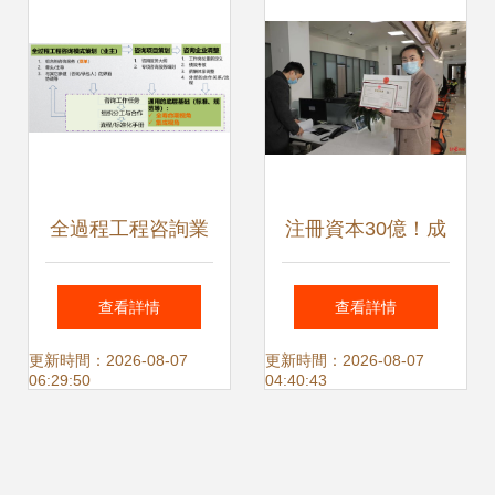
要點解析
全過程工程咨詢業
注冊資本30億！成
(yè)主方的策劃與
都設計咨詢集團在
查看詳情
查看詳情
信息咨詢服務優
東部新區(qū)注
更新時間：2026-08-07
更新時間：2026-08-07
06:29:50
04:40:43
(yōu)化路徑
冊，成十四五首個
市屬國企誕生